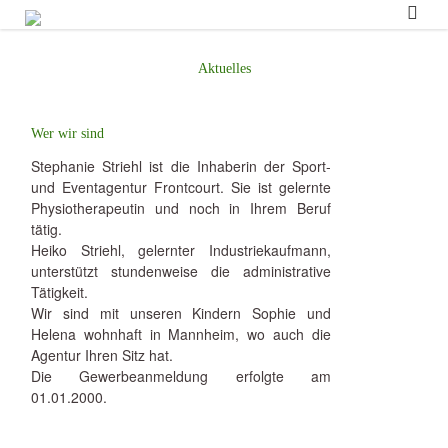
Start
Aktuelles
Aktuelles
Wer wir sind
Was wir tun
Wer wir sind
Kontakt/Impressum
Stephanie Striehl ist die Inhaberin der Sport-
und Eventagentur Frontcourt. Sie ist gelernte
Physiotherapeutin und noch in Ihrem Beruf
tätig.
Heiko Striehl, gelernter Industriekaufmann,
unterstützt stundenweise die administrative
Tätigkeit.
Wir sind mit unseren Kindern Sophie und
Helena wohnhaft in Mannheim, wo auch die
Agentur Ihren Sitz hat.
Die Gewerbeanmeldung erfolgte am
01.01.2000.